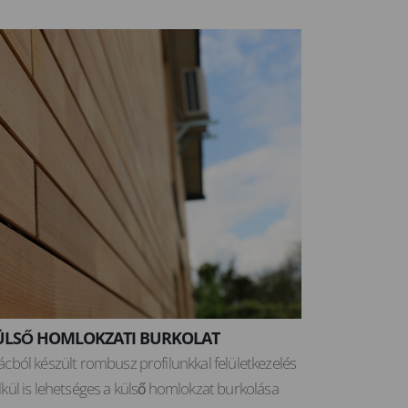
ÜLSŐ HOMLOKZATI BURKOLAT
ácból készült rombusz profilunkkal felületkezelés
lkül is lehetséges a külső homlokzat burkolása