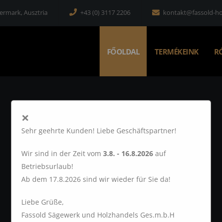
iermark, Ausztria
+43 (0) 3117 2206
kontakt@fassold-ho
FŐOLDAL
TERMÉKEINK
R
×
Sehr geehrte Kunden! Liebe Geschäftspartner!
Wir sind in der Zeit vom
3.8. - 16.8.2026
auf
Betriebsurlaub!
Ab dem 17.8.2026 sind wir wieder für Sie da!
Üdvözli a
Liebe Grüße,
Fassold Sägewerk und Holzhandels Ges.m.b.H