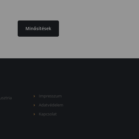
Minősítések
Impresszum
usztria
Adatvédelem
Kapcsolat