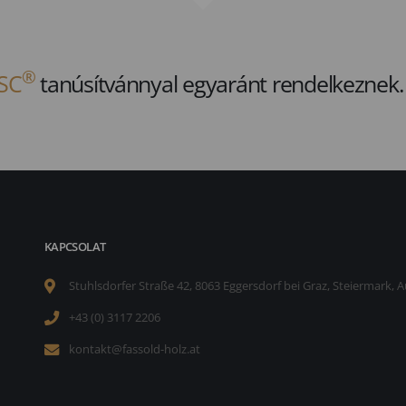
®
SC
tanúsítvánnyal egyaránt rendelkeznek.
KAPCSOLAT
Stuhlsdorfer Straße 42, 8063 Eggersdorf bei Graz, Steiermark, A
+43 (0) 3117 2206
kontakt@fassold-holz.at