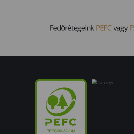
Fedőrétegeink
PEFC
vagy
F