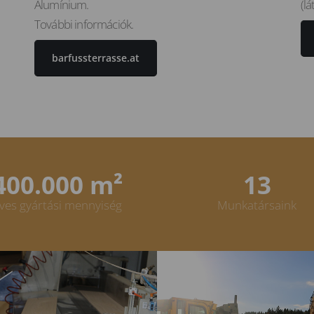
Alumínium.
(l
További információk.
barfussterrasse.at
400.000 m²
15
ves gyártási mennyiség
Munkatársaink