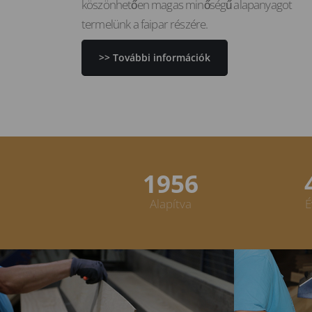
köszönhetően magas minőségű alapanyagot
termelünk a faipar részére.
>> További információk
1958
Alapítva
É