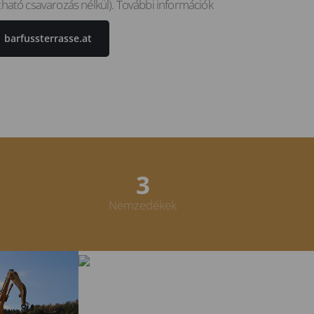
átható csavarozás nélkül). További információk
barfussterrasse.at
4
Nemzedékek