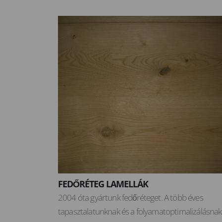
FEDŐRÉTEG LAMELLÁK
2004 óta gyártunk fedőréteget. A több éves
tapasztalatunknak és a folyamatoptimalizálásnak