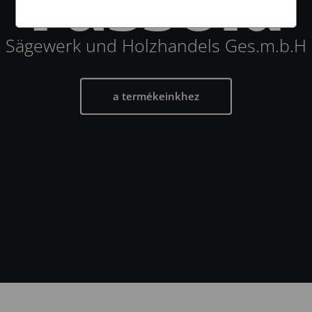
Fassold
S
ä
g
e
w
e
r
k
u
n
d
H
o
l
z
h
a
n
d
e
l
s
G
e
s
.
m
.
b
.
H
a termékeinkhez