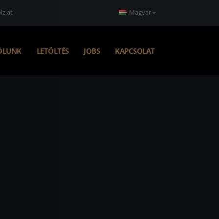
lz.at
Magyar
ÓLUNK
LETÖLTÉS
JOBS
KAPCSOLAT