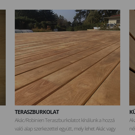
TERASZBURKOLAT
K
Akác/Robinien Teraszburkolatot kínálunk a hozzá
Ak
való alap szerkezettel együtt, mely lehet Akác vagy
né